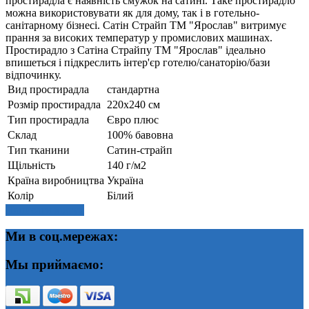
простирадла є наявність смужок на сатині. Таке простирадло
можна використовувати як для дому, так і в готельно-
санітарному бізнесі. Сатін Страйп ТМ "Ярослав" витримує
прання за високих температур у промислових машинах.
Простирадло з Сатіна Страйпу ТМ "Ярослав" ідеально
впишеться і підкреслить інтер'єр готелю/санаторію/бази
відпочинку.
Вид простирадла
стандартна
Розмір простирадла
220х240 см
Тип простирадла
Євро плюс
Склад
100% бавовна
Тип тканини
Сатин-страйп
Щільність
140 г/м2
Країна виробництва
Україна
Колір
Білий
Написати відгук
Ми в соц.мережах:
Мы приймаємо: