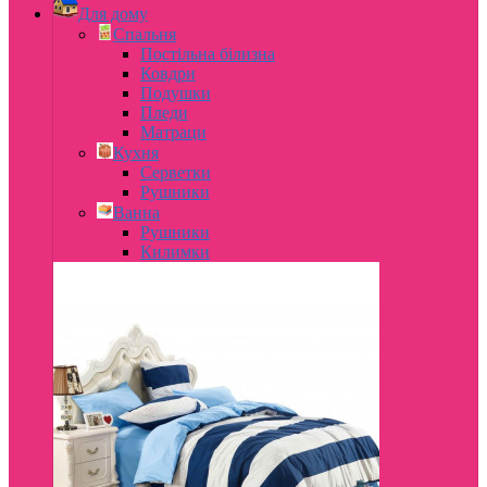
Для дому
Спальня
Постільна білизна
Ковдри
Подушки
Пледи
Матраци
Кухня
Серветки
Рушники
Ванна
Рушники
Килимки