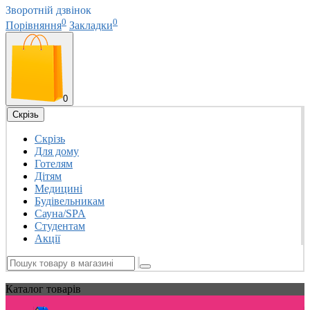
Зворотній дзвінок
0
0
Порівняння
Закладки
0
Скрізь
Скрізь
Для дому
Готелям
Дітям
Медицині
Будівельникам
Сауна/SPA
Студентам
Акції
Каталог
товарів