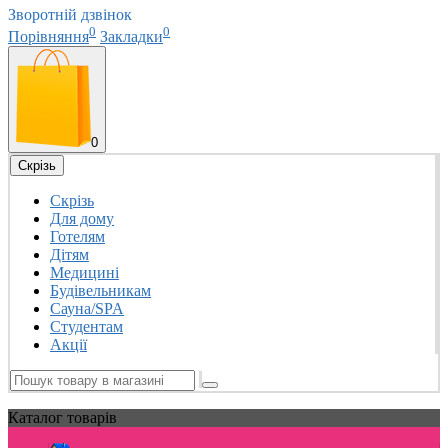
Зворотній дзвінок
0
0
Порівняння
Закладки
0
Скрізь
Скрізь
Для дому
Готелям
Дітям
Медицині
Будівельникам
Сауна/SPA
Студентам
Акції
Каталог
товарів