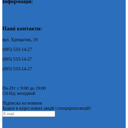
Інформація:
Про магазин
Доставка і оплата
Обмін та повернення
Договір
публічної оферти
Політика конфіденційності
Огляд новинок
Наші контакти:
вул. Хрещатик, 19
(095) 533-14-27
(095) 533-14-27
(095) 533-14-27
zakaz@modateks.com.ua
Пн-Пт: с 9:00 до 19:00
Сб-Нд: вихідний
Підписка на новини
Будьте в курсі нових акцій і спецпропозицій!
Підписатись
Розробка devEnjoy