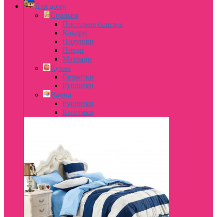
Для дому
Спальня
Постільна білизна
Ковдри
Подушки
Пледи
Матраци
Кухня
Серветки
Рушники
Ванна
Рушники
Килимки