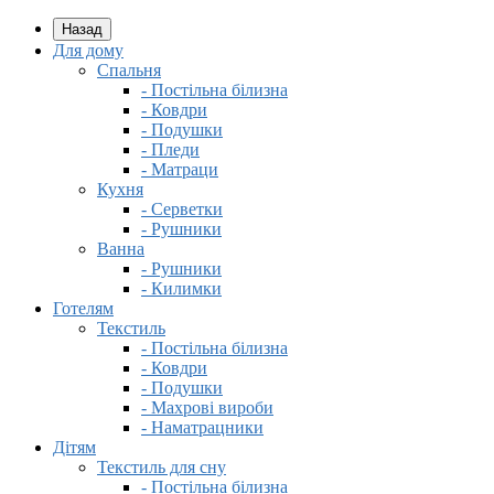
Назад
Для дому
Спальня
- Постільна білизна
- Ковдри
- Подушки
- Пледи
- Матраци
Кухня
- Серветки
- Рушники
Ванна
- Рушники
- Килимки
Готелям
Текстиль
- Постільна білизна
- Ковдри
- Подушки
- Махрові вироби
- Наматрацники
Дітям
Текстиль для сну
- Постільна білизна