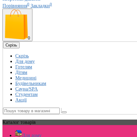
0
0
Порівняння
Закладки
0
Скрізь
Скрізь
Для дому
Готелям
Дітям
Медицині
Будівельникам
Сауна/SPA
Студентам
Акції
Каталог
товарів
Для дому