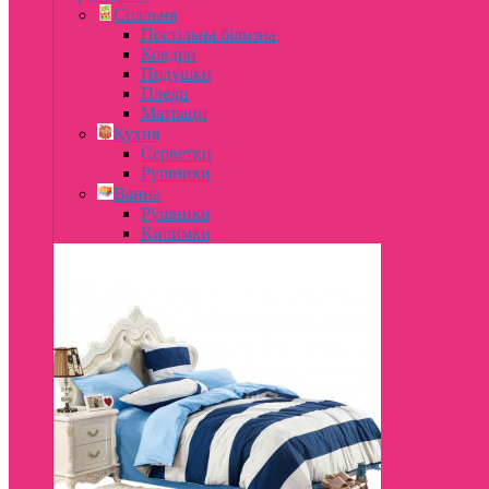
Спальня
Постільна білизна
Ковдри
Подушки
Пледи
Матраци
Кухня
Серветки
Рушники
Ванна
Рушники
Килимки