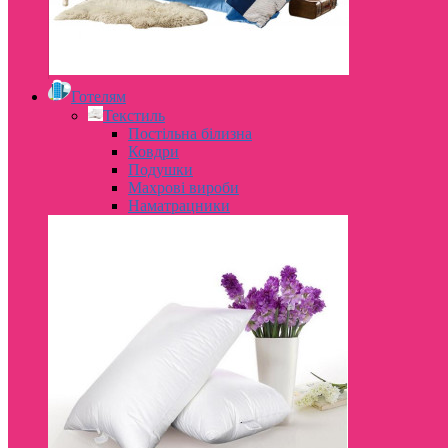
Готелям
Текстиль
Постільна білизна
Ковдри
Подушки
Махрові вироби
Наматрацники