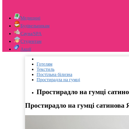
Медицині
Будівельникам
Сауна/SPA
Студентам
Акції
Готелям
Текстиль
Постільна білизна
Простирадла на гумці
Простирадло на гумці сатино
Простирадло на гумці сатинова Я